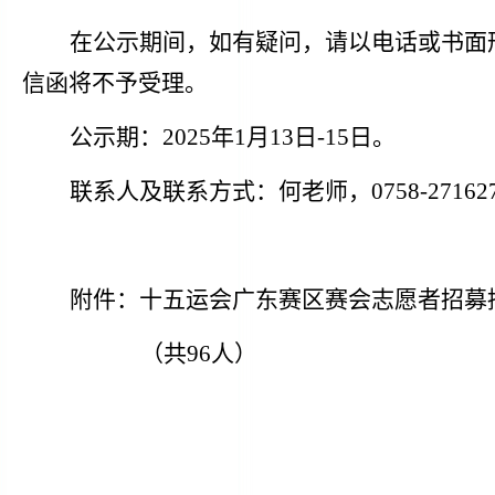
在公示期间，如有疑问，请以电话或书面
信函将不予受理。
公示期：
2025年1月
13
日
-1
5
日
。
联系人及联系方式：
何
老师
，
0
758
-
2716
附件：
十五运会广东赛区赛会志愿者招募
（
共
96人
）