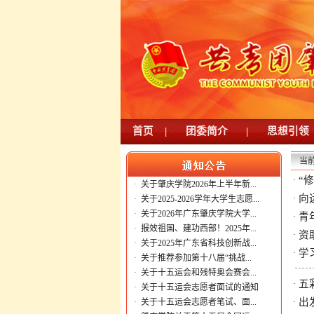
首页
|
团委简介
|
思想引领
当
“
·
·
关于肇庆学院2026年上半年新...
向
·
·
关于2025-2026学年大学生志愿...
·
关于2026年广东肇庆学院大学...
青
·
·
报效祖国、建功西部！2025年...
资
·
·
关于2025年广东省科技创新战...
学
·
·
关于推荐参加第十八届“挑战...
·
关于十五运会和残特奥会赛会...
五
·
·
关于十五运会志愿者面试的通知
出
·
关于十五运会志愿者笔试、面...
·