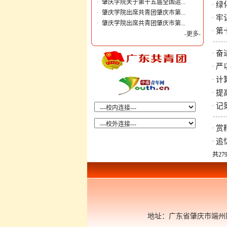
·
肇庆学院关于第十五届全国运...
绿
·
·
肇庆学院出席共青团肇庆市第...
牢
·
·
肇庆学院出席共青团肇庆市第...
第
·
-更多-
奋
·
严
·
计
·
提
·
记
·
赏
·
追
·
共279
地址：广东省肇庆市端州区肇庆