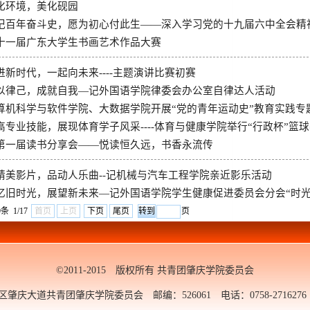
化环境，美化砚园
记百年奋斗史，愿为初心付此生——深入学习党的十九届六中全会精
十一届广东大学生书画艺术作品大赛
进新时代，一起向未来----主题演讲比赛初赛
以律己，成就自我—记外国语学院律委会办公室自律达人活动
算机科学与软件学院、大数据学院开展“党的青年运动史”教育实践专
高专业技能，展现体育学子风采----体育与健康学院举行“行政杯”篮
第一届读书分享会——悦读恒久远，书香永流传
精美影片，品动人乐曲--记机械与汽车工程学院亲近影乐活动
忆旧时光，展望新未来—记外国语学院学生健康促进委员会分会“时
条 1/17
首页
上页
下页
尾页
页
©2011-2015 版权所有 共青团肇庆学院委员会
大道共青团肇庆学院委员会 邮编：526061 电话：0758-2716276 邮箱：y