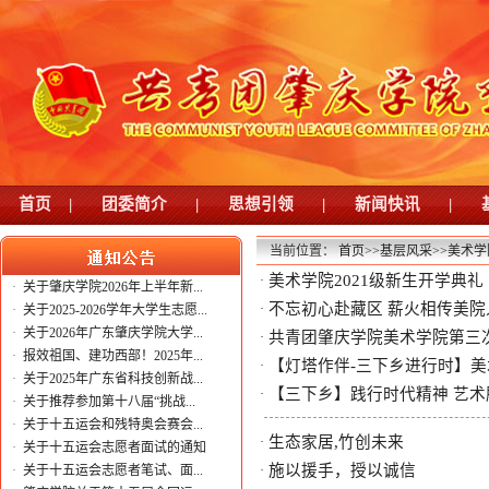
首页
|
团委简介
|
思想引领
|
新闻快讯
|
当前位置：
首页
>>
基层风采
>>
美术学
美术学院2021级新生开学典礼
·
·
关于肇庆学院2026年上半年新...
不忘初心赴藏区 薪火相传美院
·
·
关于2025-2026学年大学生志愿...
·
关于2026年广东肇庆学院大学...
共青团肇庆学院美术学院第三
·
·
报效祖国、建功西部！2025年...
【灯塔作伴-三下乡进行时】
·
·
关于2025年广东省科技创新战...
【三下乡】践行时代精神 艺术
·
·
关于推荐参加第十八届“挑战...
·
关于十五运会和残特奥会赛会...
生态家居,竹创未来
·
·
关于十五运会志愿者面试的通知
施以援手，授以诚信
·
关于十五运会志愿者笔试、面...
·