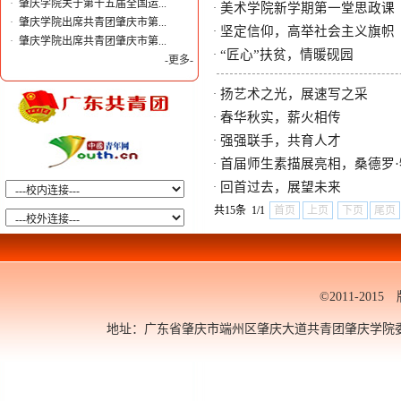
·
肇庆学院关于第十五届全国运...
美术学院新学期第一堂思政课
·
·
肇庆学院出席共青团肇庆市第...
坚定信仰，高举社会主义旗帜
·
·
肇庆学院出席共青团肇庆市第...
“匠心”扶贫，情暖砚园
·
-更多-
扬艺术之光，展速写之采
·
春华秋实，薪火相传
·
强强联手，共育人才
·
首届师生素描展亮相，桑德罗
·
回首过去，展望未来
·
共15条 1/1
首页
上页
下页
尾页
©2011-20
地址：广东省肇庆市端州区肇庆大道共青团肇庆学院委员会 邮编：5