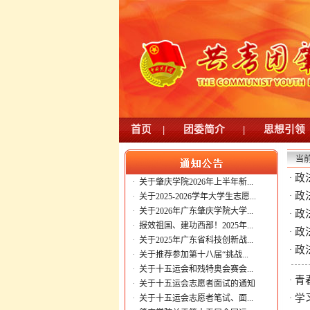
首页
|
团委简介
|
思想引领
当
政
·
·
关于肇庆学院2026年上半年新...
政
·
·
关于2025-2026学年大学生志愿...
·
关于2026年广东肇庆学院大学...
政
·
·
报效祖国、建功西部！2025年...
政
·
·
关于2025年广东省科技创新战...
政
·
·
关于推荐参加第十八届“挑战...
·
关于十五运会和残特奥会赛会...
青
·
·
关于十五运会志愿者面试的通知
学
·
关于十五运会志愿者笔试、面...
·