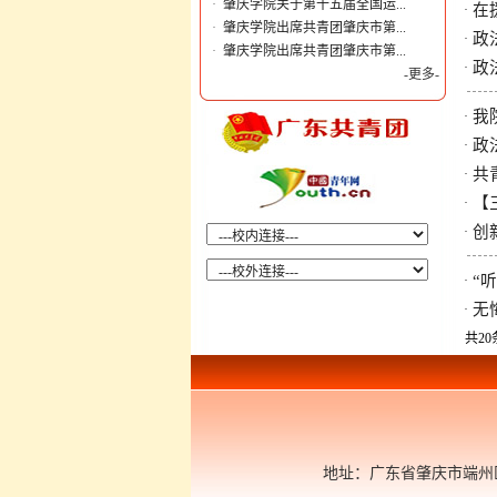
·
肇庆学院关于第十五届全国运...
在
·
·
肇庆学院出席共青团肇庆市第...
政
·
·
肇庆学院出席共青团肇庆市第...
政
·
-更多-
我
·
政
·
共
·
【
·
创
·
“
·
无
·
共20
地址：广东省肇庆市端州区肇庆