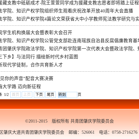
援藏支教中砥砺成才-院王萱萱同学成为援藏支教志愿者即将踏上征程
法学院、知识产权学院组织师生观看庆祝改革开放40周年大会直播
法学院、知识产权学院4篇论文荣获省大中小学教师宪法教学研究与
院学生机构换届大会暨表彰大会召开
法学院、知识产权学院公管党支部赴连南瑶族自治县反腐倡廉教育基
青团肇庆学院政法学院、知识产权学院第一次代表大会暨政法学院、
三下乡】与法同行 描绘新时代乡村蓝图
新现代学徒制，合作共育新人才
听见你的声音”配音大赛决赛
悔大学路 迈向新征程
条 1/2
首页
上页
下页
尾页
页
©2011-2015 版权所有 共青团肇庆学院委员会
大道共青团肇庆学院委员会 邮编：526061 电话：0758-2716276 邮箱：y