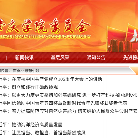
|
新闻快讯
|
基层风采
|
通知公告
|
先进榜
前位置：
首页
>>
思想引领
近平：在庆祝中国共产党成立105周年大会上的讲话
近平：树立和践行正确政绩观
近平：以更大力度更实举措加强基础研究 进一步打牢科技强国建设根
近平回信勉励中国青年五四奖章暨新时代青年先锋奖获奖者代表
近平：着力提高防范应对自然灾害能力 切实维护人民群众生命财产安
近平：推动海洋经济高质量发展
近平：让愿担当、敢担当、善担当蔚然成风