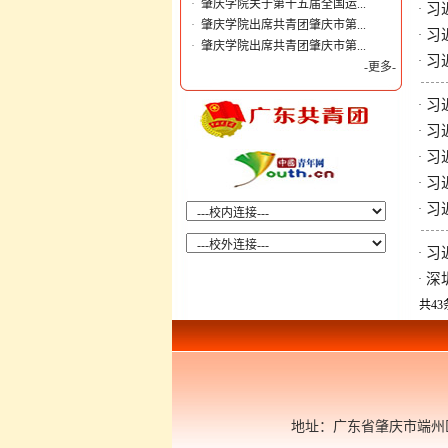
·
肇庆学院关于第十五届全国运...
习
·
·
肇庆学院出席共青团肇庆市第...
习
·
·
肇庆学院出席共青团肇庆市第...
习
·
-更多-
习
·
习
·
习
·
习
·
习
·
习
·
深
·
共43
地址：广东省肇庆市端州区肇庆