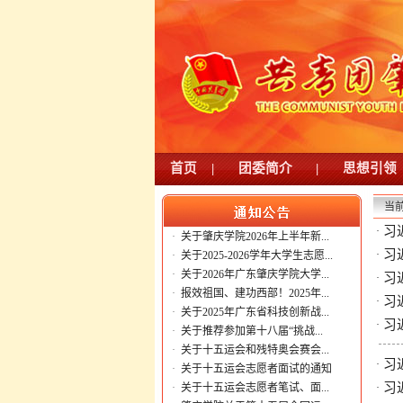
首页
|
团委简介
|
思想引领
当
习
·
·
关于肇庆学院2026年上半年新...
习
·
·
关于2025-2026学年大学生志愿...
·
关于2026年广东肇庆学院大学...
习
·
·
报效祖国、建功西部！2025年...
习
·
·
关于2025年广东省科技创新战...
习
·
·
关于推荐参加第十八届“挑战...
·
关于十五运会和残特奥会赛会...
习
·
·
关于十五运会志愿者面试的通知
习
·
关于十五运会志愿者笔试、面...
·