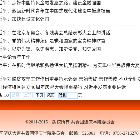
近平：走好中国特色金融发展之路，建设金融强国
近平：激励新时代青年在中国式现代化建设中挺膺担当
近平：加快建设文化强国
近平：在北京冬奥会、冬残奥会总结表彰大会上的讲话
近平：党的伟大精神永远是党和国家的宝贵精神财富
近平：以史为镜、以史明志，知史爱党、知史爱国
近平论青年工作
近平：在新时代继承和弘扬伟大抗美援朝精神 为实现中华民族伟大复
近平对脱贫攻坚工作作出重要指示强调 善始善终 善作善成 不获全胜
圳经济特区建立40周年庆祝大会隆重举行 习近平发表重要讲话
条 1/3
首页
上页
下页
尾页
页
©2011-2015 版权所有 共青团肇庆学院委员会
大道共青团肇庆学院委员会 邮编：526061 电话：0758-2716276 邮箱：y