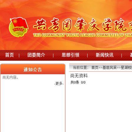
首页
|
团委简介
|
思想引领
|
新闻快讯
|
当前位置：
首页
>>
基层风采
>>
星湖校
尚无资料
尚无内容。
共0条 0/0
-更多-