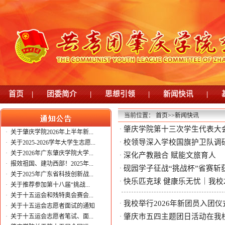
首页
|
团委简介
|
思想引领
|
新闻快讯
|
当前位置：
首页
>>
新闻快讯
肇庆学院第十三次学生代表大
·
·
关于肇庆学院2026年上半年新...
校领导深入学校国旗护卫队调
·
·
关于2025-2026学年大学生志愿...
·
关于2026年广东肇庆学院大学...
深化产教融合 赋能文旅育人
·
·
报效祖国、建功西部！2025年...
砚园学子征战“挑战杯”省赛斩
·
·
关于2025年广东省科技创新战...
快乐匹克球 健康乐无忧｜我校
·
·
关于推荐参加第十八届“挑战...
·
关于十五运会和残特奥会赛会...
我校举行2026年新团员入团仪
·
·
关于十五运会志愿者面试的通知
肇庆市五四主题团日活动在我
·
关于十五运会志愿者笔试、面...
·