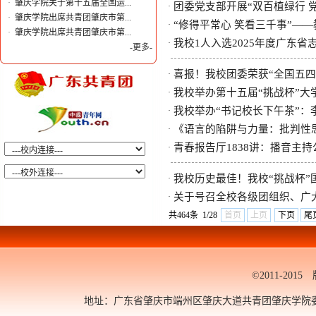
·
肇庆学院关于第十五届全国运...
团委党支部开展“双百植绿行 
·
·
肇庆学院出席共青团肇庆市第...
“修得平常心 笑看三千事”—
·
·
肇庆学院出席共青团肇庆市第...
我校1人入选2025年度广东
·
-更多-
喜报！我校团委荣获“全国五四
·
我校举办第十五届“挑战杯”大
·
我校举办“书记校长下午茶”
·
《语言的陷阱与力量：批判性
·
青春报告厅1838讲：播音主
·
我校历史最佳！我校“挑战杯”
·
关于号召全校各级团组织、广
·
共464条 1/28
首页
上页
下页
尾
©2011-20
地址：广东省肇庆市端州区肇庆大道共青团肇庆学院委员会 邮编：5