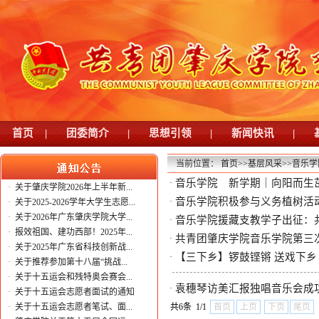
首页
|
团委简介
|
思想引领
|
新闻快讯
|
当前位置：
首页
>>
基层风采
>>
音乐学
音乐学院 新学期｜向阳而生
·
·
关于肇庆学院2026年上半年新...
音乐学院积极参与义务植树活
·
·
关于2025-2026学年大学生志愿...
·
关于2026年广东肇庆学院大学...
音乐学院援藏支教学子出征：
·
·
报效祖国、建功西部！2025年...
共青团肇庆学院音乐学院第三
·
·
关于2025年广东省科技创新战...
【三下乡】锣鼓铿锵 送戏下乡
·
·
关于推荐参加第十八届“挑战...
·
关于十五运会和残特奥会赛会...
袁穗琴访美汇报独唱音乐会成
·
·
关于十五运会志愿者面试的通知
·
关于十五运会志愿者笔试、面...
共6条 1/1
首页
上页
下页
尾页