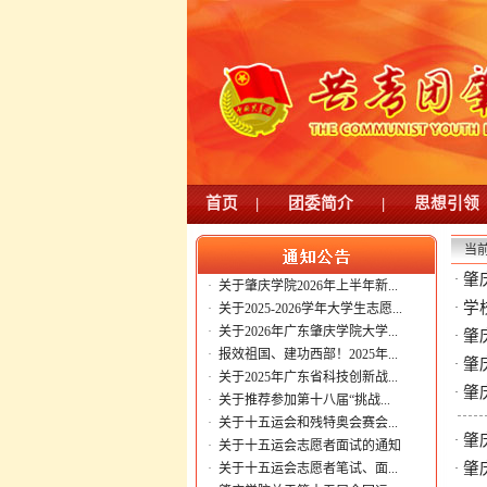
首页
|
团委简介
|
思想引领
当
肇
·
·
关于肇庆学院2026年上半年新...
学
·
·
关于2025-2026学年大学生志愿...
·
关于2026年广东肇庆学院大学...
肇
·
·
报效祖国、建功西部！2025年...
肇
·
·
关于2025年广东省科技创新战...
肇
·
·
关于推荐参加第十八届“挑战...
·
关于十五运会和残特奥会赛会...
肇
·
·
关于十五运会志愿者面试的通知
肇
·
关于十五运会志愿者笔试、面...
·