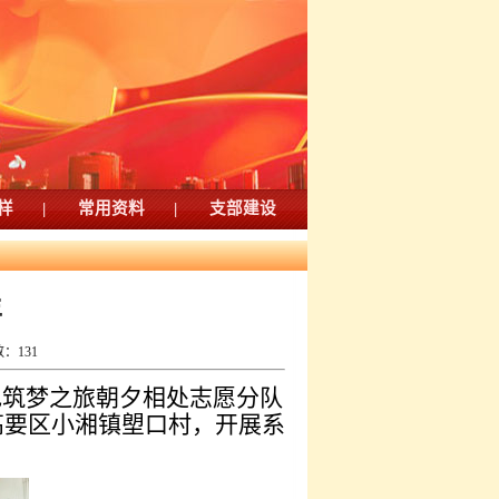
样
|
常用资料
|
支部建设
年
数：
131
色筑梦之旅朝夕相处志愿分队
高要区小湘镇塱口村，开展系