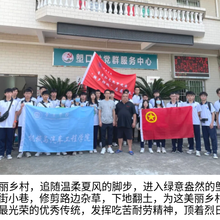
丽乡村，追随温柔夏风的脚步，进入绿意盎然的
街小巷，修剪路边杂草，下地翻土，为这美丽乡
最光荣的优秀传统，发挥吃苦耐劳精神，顶着烈